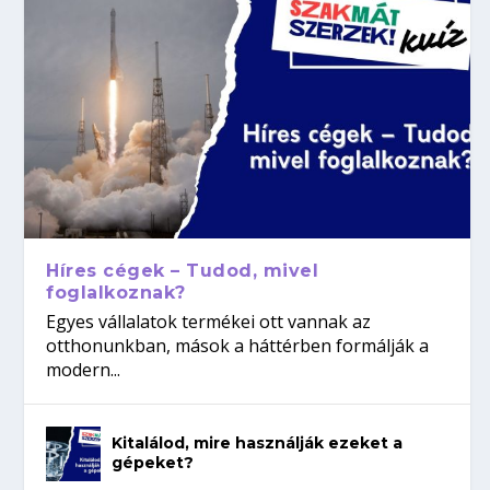
Híres cégek – Tudod, mivel
foglalkoznak?
Egyes vállalatok termékei ott vannak az
otthonunkban, mások a háttérben formálják a
modern...
Kitalálod, mire használják ezeket a
gépeket?