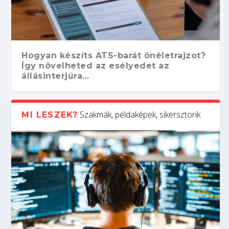
Hogyan készíts ATS-barát önéletrajzot?
Így növelheted az esélyedet az
állásinterjúra...
Szakmák, példaképek, sikersztorik
MI LESZEK?
Kitalálod, mire használják ezeket a
Nem sikerült az egyetemi felvételi?
Szoftverfejlesztő: verseny kódban –
Digitális detox – hogyan kapcsolódj ki