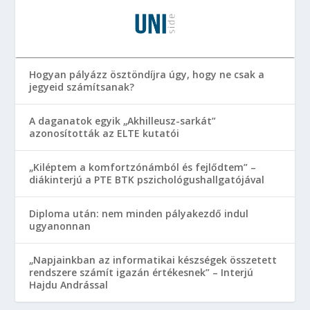
Hogyan pályázz ösztöndíjra úgy, hogy ne csak a
jegyeid számítsanak?
A daganatok egyik „Akhilleusz-sarkát”
azonosították az ELTE kutatói
„Kiléptem a komfortzónámból és fejlődtem” –
diákinterjú a PTE BTK pszichológushallgatójával
Diploma után: nem minden pályakezdő indul
ugyanonnan
„Napjainkban az informatikai készségek összetett
rendszere számít igazán értékesnek” – Interjú
Hajdu Andrással