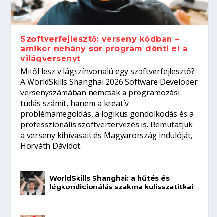
gépeket?
Tanulj szakmát!
amikor néhány sor program dönti el a
telefon nélkül?
világversenyt...
Szoftverfejlesztő: verseny kódban –
amikor néhány sor program dönti el a
világversenyt
Mitől lesz világszínvonalú egy szoftverfejlesztő?
A WorldSkills Shanghai 2026 Software Developer
versenyszámában nemcsak a programozási
tudás számít, hanem a kreatív
problémamegoldás, a logikus gondolkodás és a
professzionális szoftvertervezés is. Bemutatjuk
a verseny kihívásait és Magyarország indulóját,
Horváth Dávidot.
WorldSkills Shanghai: a hűtés és
légkondicionálás szakma kulisszatitkai