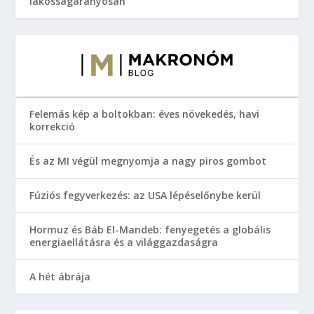
lakosságarányosan
Felemás kép a boltokban: éves növekedés, havi
korrekció
És az MI végül megnyomja a nagy piros gombot
Fúziós fegyverkezés: az USA lépéselőnybe kerül
Hormuz és Báb El-Mandeb: fenyegetés a globális
energiaellátásra és a világgazdaságra
A hét ábrája