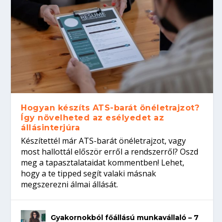
Hogyan készíts ATS-barát önéletrajzot?
Így növelheted az esélyedet az
állásinterjúra
Készítettél már ATS-barát önéletrajzot, vagy
most hallottál először erről a rendszerről? Oszd
meg a tapasztalataidat kommentben! Lehet,
hogy a te tipped segít valaki másnak
megszerezni álmai állását.
Gyakornokból főállású munkavállaló – 7