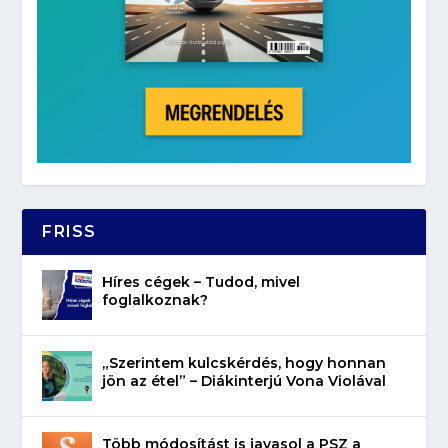
FRISS
Híres cégek – Tudod, mivel
foglalkoznak?
„Szerintem kulcskérdés, hogy honnan
jön az étel” – Diákinterjú Vona Violával
Több módosítást is javasol a PSZ a