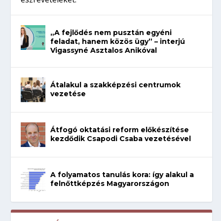
„A fejlődés nem pusztán egyéni
feladat, hanem közös ügy” – interjú
Vigassyné Asztalos Anikóval
Átalakul a szakképzési centrumok
vezetése
Átfogó oktatási reform előkészítése
kezdődik Csapodi Csaba vezetésével
A folyamatos tanulás kora: így alakul a
felnőttképzés Magyarországon