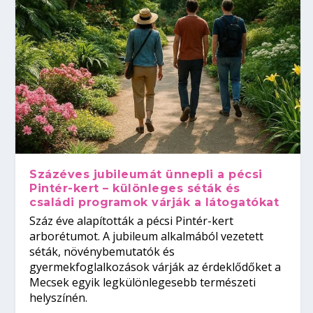
Százéves jubileumát ünnepli a pécsi
Pintér-kert – különleges séták és
családi programok várják a látogatókat
Száz éve alapították a pécsi Pintér-kert
arborétumot. A jubileum alkalmából vezetett
séták, növénybemutatók és
gyermekfoglalkozások várják az érdeklődőket a
Mecsek egyik legkülönlegesebb természeti
helyszínén.