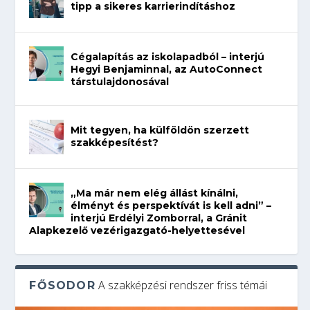
tipp a sikeres karrierindításhoz
Cégalapítás az iskolapadból – interjú
Hegyi Benjaminnal, az AutoConnect
társtulajdonosával
Mit tegyen, ha külföldön szerzett
szakképesítést?
„Ma már nem elég állást kínálni,
élményt és perspektívát is kell adni” –
interjú Erdélyi Zomborral, a Gránit
Alapkezelő vezérigazgató-helyettesével
A szakképzési rendszer friss témái
FŐSODOR