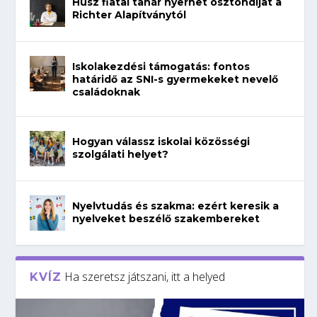
Húsz fiatal tanár nyerhet ösztöndíjat a
Richter Alapítványtól
Iskolakezdési támogatás: fontos
határidő az SNI-s gyermekeket nevelő
családoknak
Hogyan válassz iskolai közösségi
szolgálati helyet?
Nyelvtudás és szakma: ezért keresik a
nyelveket beszélő szakembereket
Ha szeretsz játszani, itt a helyed
KVÍZ