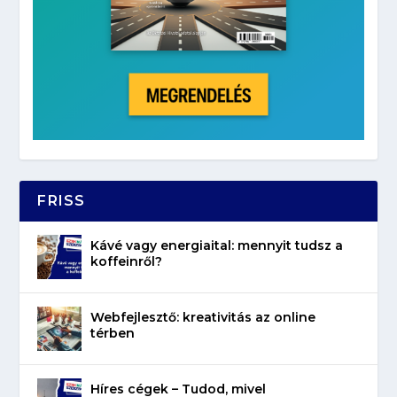
FRISS
Kávé vagy energiaital: mennyit tudsz a
koffeinről?
Webfejlesztő: kreativitás az online
térben
Híres cégek – Tudod, mivel