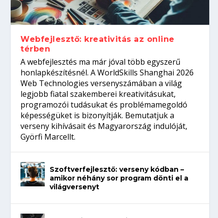
Így növelheted az esélyedet az
gépeket?
Tanulj szakmát!
amikor néhány sor program dönti el a
állásinterjúra...
világversenyt...
Webfejlesztő: kreativitás az online
térben
A webfejlesztés ma már jóval több egyszerű
honlapkészítésnél. A WorldSkills Shanghai 2026
Web Technologies versenyszámában a világ
legjobb fiatal szakemberei kreativitásukat,
programozói tudásukat és problémamegoldó
képességüket is bizonyítják. Bemutatjuk a
verseny kihívásait és Magyarország indulóját,
Györfi Marcellt.
Szoftverfejlesztő: verseny kódban –
amikor néhány sor program dönti el a
világversenyt