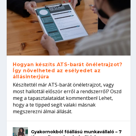
Hogyan készíts ATS-barát önéletrajzot?
Így növelheted az esélyedet az
állásinterjúra
Készítettél már ATS-barát önéletrajzot, vagy
most hallottál először erről a rendszerről? Oszd
meg a tapasztalataidat kommentben! Lehet,
hogy a te tipped segít valaki másnak
megszerezni álmai állását.
Gyakornokból főállású munkavállaló – 7