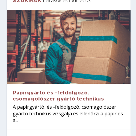
Leírások és tudnivalók
SZAKMÁK
Papírgyártó és -feldolgozó,
csomagolószer gyártó technikus
A papírgyártó, és -feldolgozó, csomagolószer
gyártó technikus vizsgálja és ellenőrzi a papír és
a...