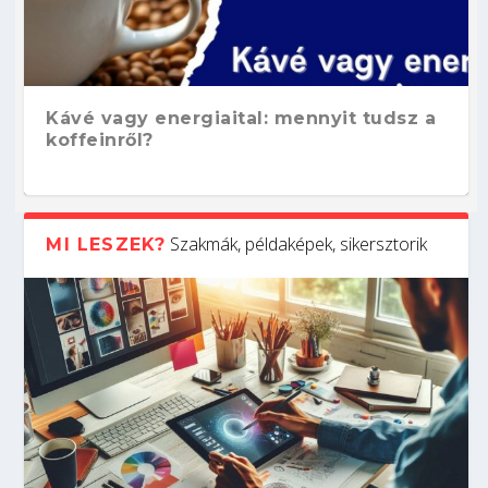
Kávé vagy energiaital: mennyit tudsz a
koffeinről?
Szakmák, példaképek, sikersztorik
MI LESZEK?
Hogyan készíts ATS-barát önéletrajzot?
Kitalálod, mire használják ezeket a
Nem sikerült az egyetemi felvételi?
Szoftverfejlesztő: verseny kódban –