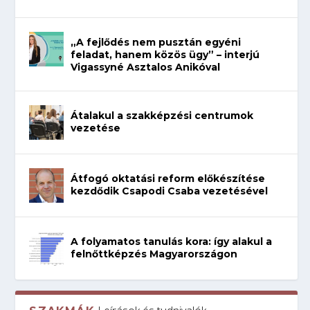
„A fejlődés nem pusztán egyéni
feladat, hanem közös ügy” – interjú
Vigassyné Asztalos Anikóval
Átalakul a szakképzési centrumok
vezetése
Átfogó oktatási reform előkészítése
kezdődik Csapodi Csaba vezetésével
A folyamatos tanulás kora: így alakul a
felnőttképzés Magyarországon