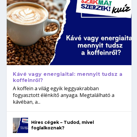
Kávé vagy energiaital: mennyit tudsz a
koffeinről?
A koffein a világ egyik leggyakrabban
fogyasztott élénkítő anyaga. Megtalálható a
kávéban, a...
Híres cégek – Tudod, mivel
foglalkoznak?