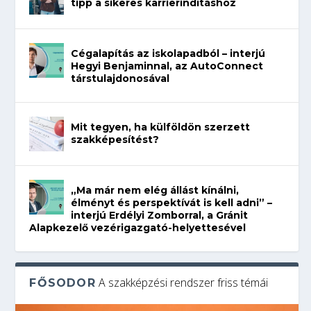
tipp a sikeres karrierindításhoz
Cégalapítás az iskolapadból – interjú
Hegyi Benjaminnal, az AutoConnect
társtulajdonosával
Mit tegyen, ha külföldön szerzett
szakképesítést?
„Ma már nem elég állást kínálni,
élményt és perspektívát is kell adni” –
interjú Erdélyi Zomborral, a Gránit
Alapkezelő vezérigazgató-helyettesével
A szakképzési rendszer friss témái
FŐSODOR