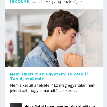
Tanulás, vizsga, új lehetőségek
ISKOLÁK
Nem sikerült az egyetemi felvételi?
Tanulj szakmát!
Nem sikerült a felvételi? Ez még egyáltalán nem
jelenti azt, hogy lemaradtál a sikeres...
Húsz fiatal tanár nyerhet ösztöndíjat a