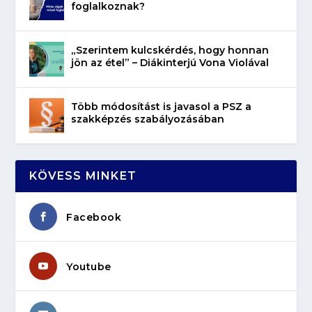
foglalkoznak?
„Szerintem kulcskérdés, hogy honnan
jön az étel” – Diákinterjú Vona Violával
Több módosítást is javasol a PSZ a
szakképzés szabályozásában
KÖVESS MINKET
Facebook
Youtube