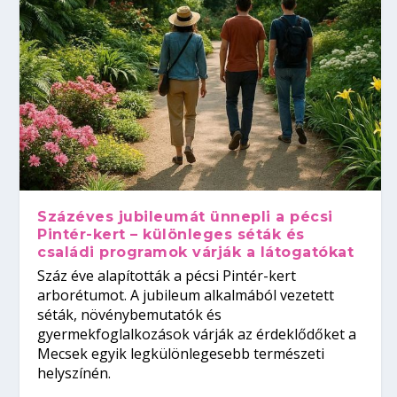
Százéves jubileumát ünnepli a pécsi
Pintér-kert – különleges séták és
családi programok várják a látogatókat
Száz éve alapították a pécsi Pintér-kert
arborétumot. A jubileum alkalmából vezetett
séták, növénybemutatók és
gyermekfoglalkozások várják az érdeklődőket a
Mecsek egyik legkülönlegesebb természeti
helyszínén.