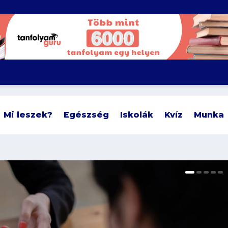
Mi leszek?
Egészség
Iskolák
Kvíz
Munka