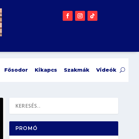
Fősodor
Kikapcs
Szakmák
Videók
PROMÓ