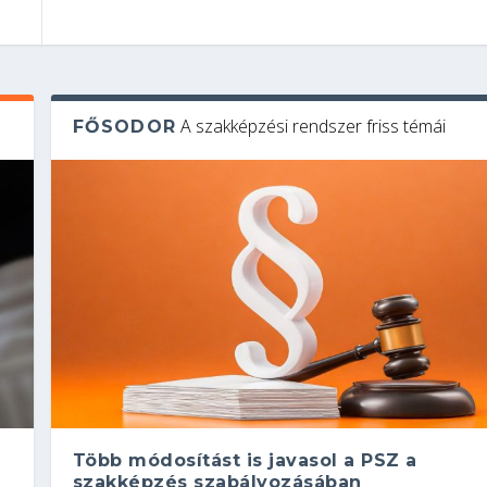
A szakképzési rendszer friss témái
FŐSODOR
Több módosítást is javasol a PSZ a
szakképzés szabályozásában