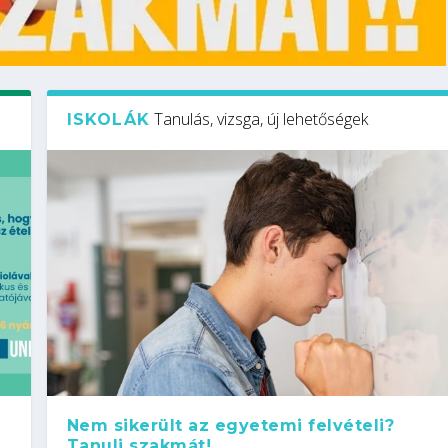
Tanulás, vizsga, új lehetőségek
ISKOLÁK
Nem sikerült az egyetemi felvételi?
Tanulj szakmát!