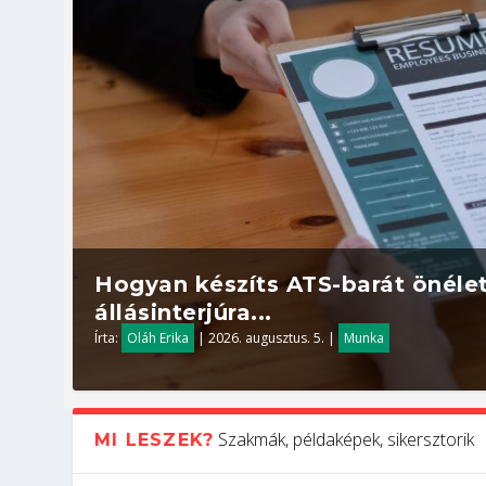
Hogyan készíts ATS-barát önélet
állásinterjúra...
Írta:
Oláh Erika
|
2026. augusztus. 5.
|
Munka
Szakmák, példaképek, sikersztorik
MI LESZEK?