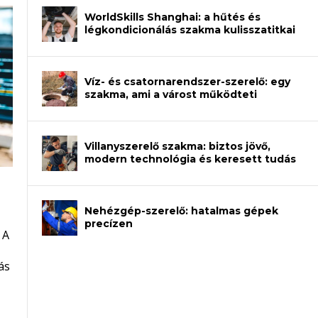
WorldSkills Shanghai: a hűtés és
légkondicionálás szakma kulisszatitkai
Víz- és csatornarendszer-szerelő: egy
szakma, ami a várost működteti
Villanyszerelő szakma: biztos jövő,
modern technológia és keresett tudás
Nehézgép-szerelő: hatalmas gépek
an – amikor néhány sor program dönti
precízen
 A
et a gépeket?
eli? Tanulj szakmát!
ódj ki telefon nélkül?
ás