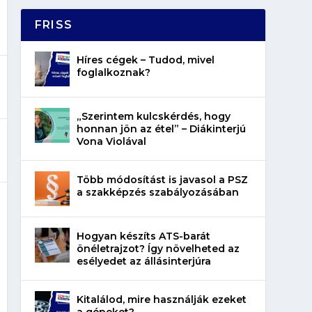
FRISS
Híres cégek – Tudod, mivel
foglalkoznak?
„Szerintem kulcskérdés, hogy
honnan jön az étel” – Diákinterjú
Vona Violával
Több módosítást is javasol a PSZ
a szakképzés szabályozásában
Hogyan készíts ATS-barát
önéletrajzot? Így növelheted az
esélyedet az állásinterjúra
Kitalálod, mire használják ezeket
a gépeket?