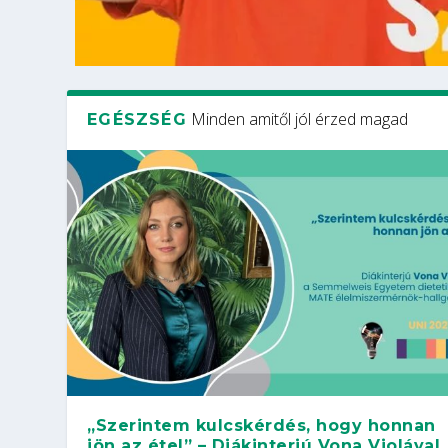
Minden amitől jól érzed magad
EGÉSZSÉG
„Szerintem kulcskérdés, hogy honnan
jön az étel” – Diákinterjú Vona Violával