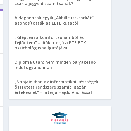
csak a jegyeid számítsanak?
A daganatok egyik „Akhilleusz-sarkát”
azonosították az ELTE kutatói
„Kiléptem a komfortzónámból és
fejlődtem” – diákinterjú a PTE BTK
pszichológushallgatójával
Diploma után: nem minden pályakezdő
indul ugyanonnan
„Napjainkban az informatikai készségek
összetett rendszere számít igazán
értékesnek” – Interjú Hajdu Andrással