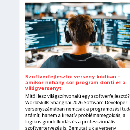
Szoftverfejlesztő: verseny kódban –
amikor néhány sor program dönti el a
világversenyt
Szoftverfejlesztő: verseny kódb
Mitől lesz világszínvonalú egy szoftverfejlesztő?
Kitalálod, mire használják ezek
Nem sikerült az egyetemi felvét
el a világversenyt...
Digitális detox – hogyan kapcsol
WorldSkills Shanghai 2026 Software Developer
Írta:
Írta:
Írta:
Írta:
Tóth Mónika
Oláh Erika
Szakmát Szerzek
Oláh Erika
|
|
|
2026. augusztus. 4.
2026. augusztus. 3.
2026. augusztus. 4.
|
2026. augusztus. 3.
|
|
|
Iskolák
Egészség
Kvíz
|
Mi leszek?
versenyszámában nemcsak a programozási tud
számít, hanem a kreatív problémamegoldás, a
logikus gondolkodás és a professzionális
szoftvertervezés is. Bemutatjuk a verseny