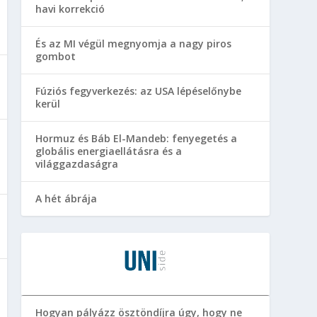
havi korrekció
És az MI végül megnyomja a nagy piros
gombot
Fúziós fegyverkezés: az USA lépéselőnybe
kerül
Hormuz és Báb El-Mandeb: fenyegetés a
globális energiaellátásra és a
világgazdaságra
A hét ábrája
Hogyan pályázz ösztöndíjra úgy, hogy ne