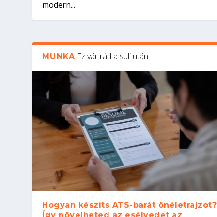
modern...
Ez vár rád a suli után
MUNKA
Hogyan készíts ATS-barát önéletrajzot?
Így növelheted az esélyedet az