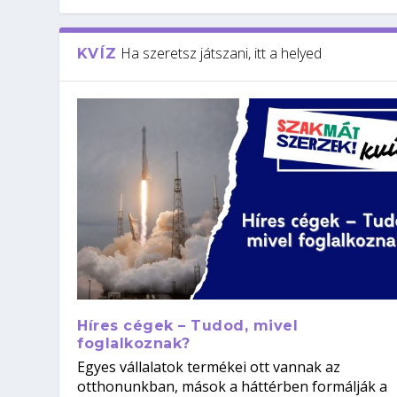
Ha szeretsz játszani, itt a helyed
KVÍZ
Híres cégek – Tudod, mivel
foglalkoznak?
Egyes vállalatok termékei ott vannak az
otthonunkban, mások a háttérben formálják a