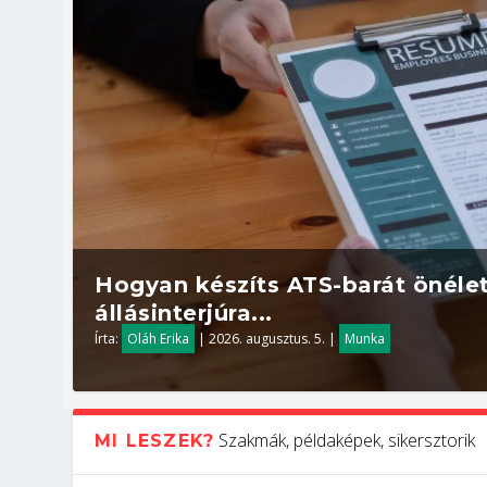
Hogyan készíts ATS-barát önélet
állásinterjúra...
Írta:
Oláh Erika
|
2026. augusztus. 5.
|
Munka
Szakmák, példaképek, sikersztorik
MI LESZEK?