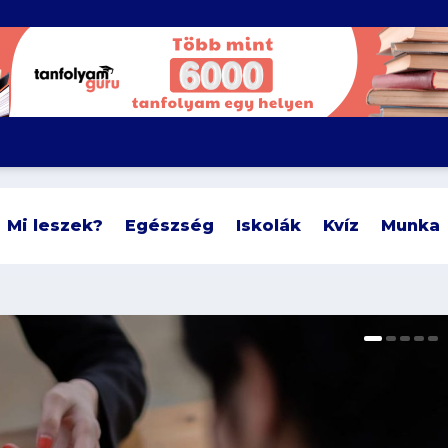
Mi leszek?
Egészség
Iskolák
Kvíz
Munka