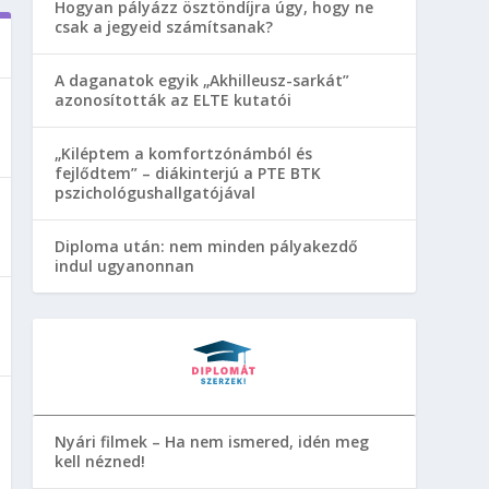
Hogyan pályázz ösztöndíjra úgy, hogy ne
csak a jegyeid számítsanak?
A daganatok egyik „Akhilleusz-sarkát”
azonosították az ELTE kutatói
„Kiléptem a komfortzónámból és
fejlődtem” – diákinterjú a PTE BTK
pszichológushallgatójával
Diploma után: nem minden pályakezdő
indul ugyanonnan
Nyári filmek – Ha nem ismered, idén meg
kell nézned!