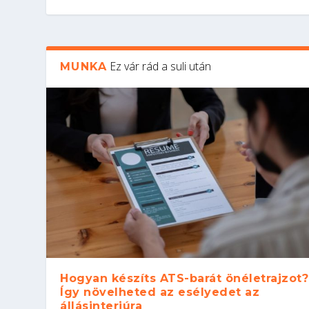
Ez vár rád a suli után
MUNKA
Hogyan készíts ATS-barát önéletrajzot?
Így növelheted az esélyedet az
állásinterjúra