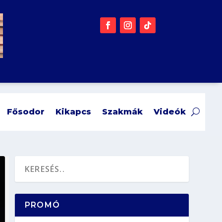
Fősodor
Kikapcs
Szakmák
Videók
PROMÓ