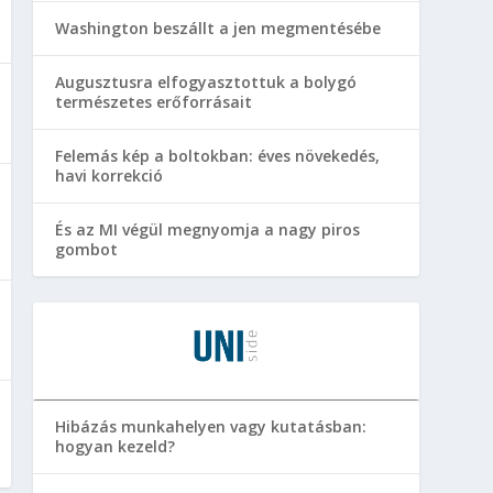
Washington beszállt a jen megmentésébe
Augusztusra elfogyasztottuk a bolygó
természetes erőforrásait
Felemás kép a boltokban: éves növekedés,
havi korrekció
És az MI végül megnyomja a nagy piros
gombot
Hibázás munkahelyen vagy kutatásban:
hogyan kezeld?