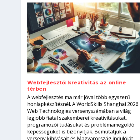
Webfejlesztő: kreativitás az online
térben
Szoftverfejlesztő: verseny kódb
A webfejlesztés ma már jóval több egyszerű
Kitalálod, mire használják ezek
Nem sikerült az egyetemi felvét
el a világversenyt...
Digitális detox – hogyan kapcsol
honlapkészítésnél. A WorldSkills Shanghai 2026
Web Technologies versenyszámában a világ
Írta:
Írta:
Írta:
Írta:
Tóth Mónika
Oláh Erika
Szakmát Szerzek
Oláh Erika
|
|
|
2026. augusztus. 4.
2026. augusztus. 3.
2026. augusztus. 4.
|
2026. augusztus. 3.
|
|
|
Iskolák
Egészség
Kvíz
|
Mi leszek?
legjobb fiatal szakemberei kreativitásukat,
programozói tudásukat és problémamegoldó
képességüket is bizonyítják. Bemutatjuk a
verseny kihívásait és Magyarország indulóját,