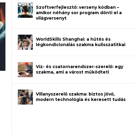
Szoftverfejlesztő: verseny kódban –
amikor néhány sor program dönti el a
világversenyt
WorldSkills Shanghai: a hűtés és
légkondicionálás szakma kulisszatitkai
Víz- és csatornarendszer-szerelő: egy
szakma, ami a várost működteti
an – amikor néhány sor program dönti
Villanyszerelő szakma: biztos jövő,
modern technológia és keresett tudás
et a gépeket?
eli? Tanulj szakmát!
ódj ki telefon nélkül?