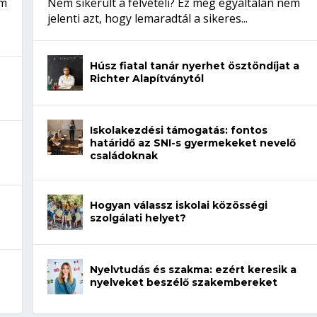
em
Nem sikerült a felvételi? Ez még egyáltalán nem
jelenti azt, hogy lemaradtál a sikeres...
Húsz fiatal tanár nyerhet ösztöndíjat a
Richter Alapítványtól
Iskolakezdési támogatás: fontos
határidő az SNI-s gyermekeket nevelő
családoknak
Hogyan válassz iskolai közösségi
szolgálati helyet?
Nyelvtudás és szakma: ezért keresik a
nyelveket beszélő szakembereket