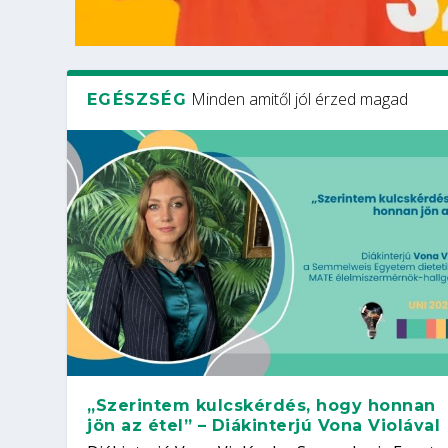
Minden amitől jól érzed magad
EGÉSZSÉG
„Szerintem kulcskérdés, hogy honnan
jön az étel” – Diákinterjú Vona Violával