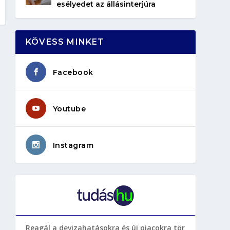
esélyedet az állásinterjúra
KÖVESS MINKET
Facebook
Youtube
Instagram
Reagál a devizahatásokra és új piacokra tör