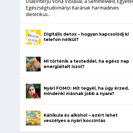
Diákinterjú Vona Violával, a Semmelweis Egyet
Egészségtudományi Karának harmadéves
dietetikus...
Digitális detox – hogyan kapcsolódj ki
telefon nélkül?
Mi történik a testeddel, ha egész nap
energiaitalt iszol?
Nyári FOMO: Mit tegyél, ha úgy érzed,
mindenki másnak jobb a nyara?
Kánikula és alkohol – ezért lehet
veszélyes a nyári koccintás