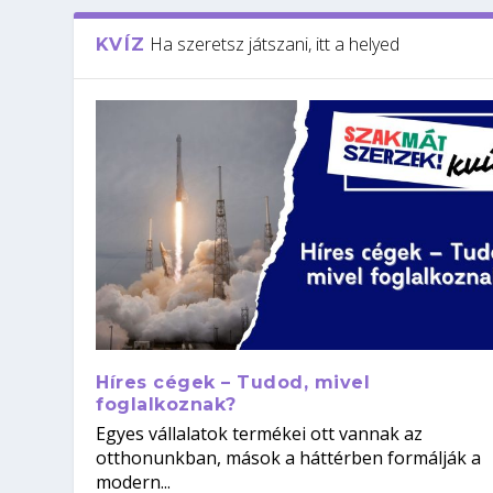
Ha szeretsz játszani, itt a helyed
KVÍZ
Híres cégek – Tudod, mivel
foglalkoznak?
Egyes vállalatok termékei ott vannak az
otthonunkban, mások a háttérben formálják a
modern...