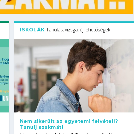
Tanulás, vizsga, új lehetőségek
ISKOLÁK
Nem sikerült az egyetemi felvételi?
Tanulj szakmát!