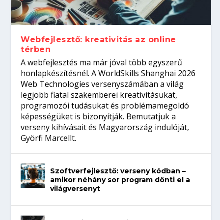
Így növelheted az esélyedet az
gépeket?
Tanulj szakmát!
amikor néhány sor program dönti el a
állásinterjúra...
világversenyt...
Webfejlesztő: kreativitás az online
térben
A webfejlesztés ma már jóval több egyszerű
honlapkészítésnél. A WorldSkills Shanghai 2026
Web Technologies versenyszámában a világ
legjobb fiatal szakemberei kreativitásukat,
programozói tudásukat és problémamegoldó
képességüket is bizonyítják. Bemutatjuk a
verseny kihívásait és Magyarország indulóját,
Györfi Marcellt.
Szoftverfejlesztő: verseny kódban –
amikor néhány sor program dönti el a
világversenyt