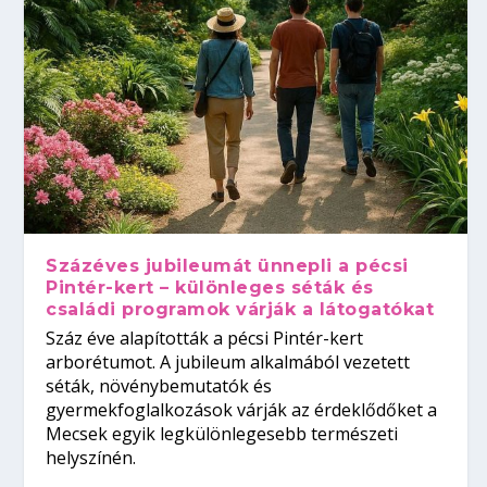
Százéves jubileumát ünnepli a pécsi
Pintér-kert – különleges séták és
családi programok várják a látogatókat
Száz éve alapították a pécsi Pintér-kert
arborétumot. A jubileum alkalmából vezetett
séták, növénybemutatók és
gyermekfoglalkozások várják az érdeklődőket a
Mecsek egyik legkülönlegesebb természeti
helyszínén.