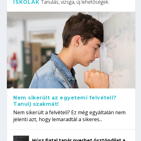
Tanulás, vizsga, új lehetőségek
ISKOLÁK
Nem sikerült az egyetemi felvételi?
Tanulj szakmát!
Nem sikerült a felvételi? Ez még egyáltalán nem
jelenti azt, hogy lemaradtál a sikeres...
Húsz fiatal tanár nyerhet ösztöndíjat a