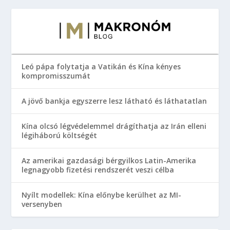
Leó pápa folytatja a Vatikán és Kína kényes
kompromisszumát
A jövő bankja egyszerre lesz látható és láthatatlan
Kína olcsó légvédelemmel drágíthatja az Irán elleni
légiháború költségét
Az amerikai gazdasági bérgyilkos Latin-Amerika
legnagyobb fizetési rendszerét veszi célba
Nyílt modellek: Kína előnybe kerülhet az MI-
versenyben