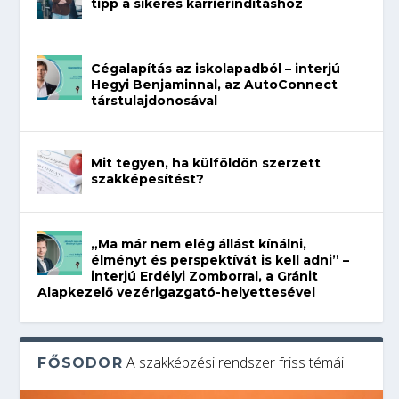
tipp a sikeres karrierindításhoz
Cégalapítás az iskolapadból – interjú
Hegyi Benjaminnal, az AutoConnect
társtulajdonosával
Mit tegyen, ha külföldön szerzett
szakképesítést?
„Ma már nem elég állást kínálni,
élményt és perspektívát is kell adni” –
interjú Erdélyi Zomborral, a Gránit
Alapkezelő vezérigazgató-helyettesével
A szakképzési rendszer friss témái
FŐSODOR