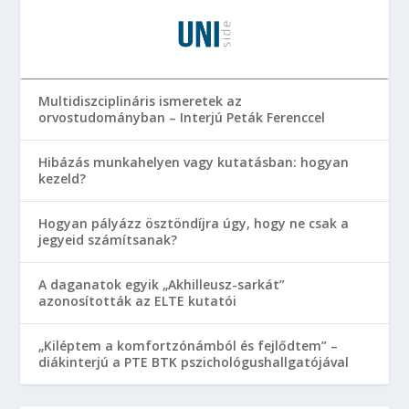
Multidiszciplináris ismeretek az
orvostudományban – Interjú Peták Ferenccel
Hibázás munkahelyen vagy kutatásban: hogyan
kezeld?
Hogyan pályázz ösztöndíjra úgy, hogy ne csak a
jegyeid számítsanak?
A daganatok egyik „Akhilleusz-sarkát”
azonosították az ELTE kutatói
„Kiléptem a komfortzónámból és fejlődtem” –
diákinterjú a PTE BTK pszichológushallgatójával