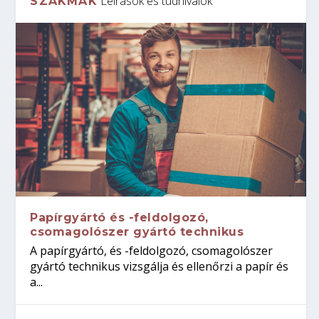
Leírások és tudnivalók
SZAKMÁK
Papírgyártó és -feldolgozó,
csomagolószer gyártó technikus
A papírgyártó, és -feldolgozó, csomagolószer
gyártó technikus vizsgálja és ellenőrzi a papír és
a...