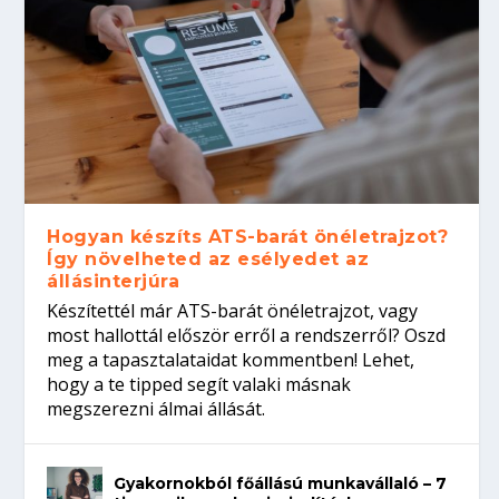
Hogyan készíts ATS-barát önéletrajzot?
Így növelheted az esélyedet az
állásinterjúra
Készítettél már ATS-barát önéletrajzot, vagy
most hallottál először erről a rendszerről? Oszd
meg a tapasztalataidat kommentben! Lehet,
hogy a te tipped segít valaki másnak
megszerezni álmai állását.
Gyakornokból főállású munkavállaló – 7