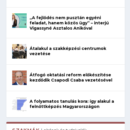
„A fejlődés nem pusztán egyéni
feladat, hanem közös ügy” – interjú
Vigassyné Asztalos Anikóval
Átalakul a szakképzési centrumok
vezetése
Átfogó oktatási reform előkészítése
kezdődik Csapodi Csaba vezetésével
A folyamatos tanulás kora: így alakul a
felnőttképzés Magyarországon