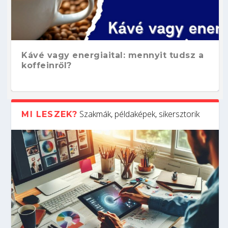
Kávé vagy energiaital: mennyit tudsz a
koffeinről?
Szakmák, példaképek, sikersztorik
MI LESZEK?
Hogyan készíts ATS-barát önéletrajzot?
Kitalálod, mire használják ezeket a
Nem sikerült az egyetemi felvételi?
Szoftverfejlesztő: verseny kódban –