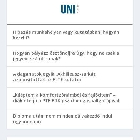
Hibázás munkahelyen vagy kutatásban: hogyan
kezeld?
Hogyan pályázz ösztöndíjra úgy, hogy ne csak a
jegyeid számítsanak?
A daganatok egyik „Akhilleusz-sarkát”
azonosították az ELTE kutatói
„Kiléptem a komfortzónámból és fejlődtem” –
diákinterjú a PTE BTK pszichológushallgatójával
Diploma után: nem minden pályakezdő indul
ugyanonnan