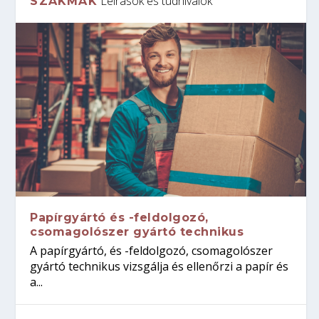
Leírások és tudnivalók
SZAKMÁK
Papírgyártó és -feldolgozó,
csomagolószer gyártó technikus
A papírgyártó, és -feldolgozó, csomagolószer
gyártó technikus vizsgálja és ellenőrzi a papír és
a...