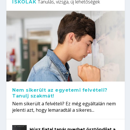
Tanulás, vizsga, új lehetőségek
ISKOLÁK
Nem sikerült az egyetemi felvételi?
Tanulj szakmát!
Nem sikerült a felvételi? Ez még egyáltalán nem
jelenti azt, hogy lemaradtál a sikeres...
Húsz fiatal tanár nyerhet ösztöndíjat a