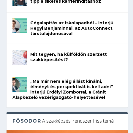
tipp a sikeres karrierindításhoz
Cégalapítás az iskolapadból – interjú
Hegyi Benjaminnal, az AutoConnect
társtulajdonosával
Mit tegyen, ha külföldön szerzett
szakképesítést?
„Ma már nem elég állást kínálni,
élményt és perspektívát is kell adni” –
interjú Erdélyi Zomborral, a Gránit
Alapkezelő vezérigazgató-helyettesével
A szakképzési rendszer friss témái
FŐSODOR