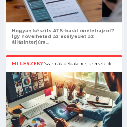
Hogyan készíts ATS-barát önéletrajzot?
Így növelheted az esélyedet az
állásinterjúra...
Szakmák, példaképek, sikersztorik
MI LESZEK?
Kitalálod, mire használják ezeket a
Nem sikerült az egyetemi felvételi?
Szoftverfejlesztő: verseny kódban –
Digitális detox – hogyan kapcsolódj ki