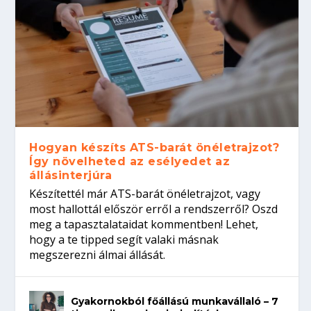
Hogyan készíts ATS-barát önéletrajzot?
Így növelheted az esélyedet az
állásinterjúra
Készítettél már ATS-barát önéletrajzot, vagy
most hallottál először erről a rendszerről? Oszd
meg a tapasztalataidat kommentben! Lehet,
hogy a te tipped segít valaki másnak
megszerezni álmai állását.
Gyakornokból főállású munkavállaló – 7