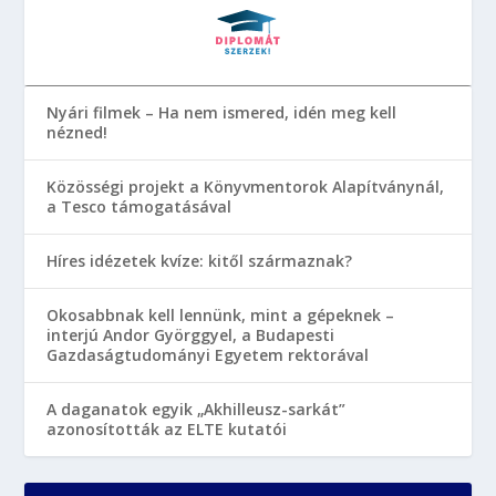
Nyári filmek – Ha nem ismered, idén meg kell
nézned!
Közösségi projekt a Könyvmentorok Alapítványnál,
a Tesco támogatásával
Híres idézetek kvíze: kitől származnak?
Okosabbnak kell lennünk, mint a gépeknek –
interjú Andor Györggyel, a Budapesti
Gazdaságtudományi Egyetem rektorával
A daganatok egyik „Akhilleusz-sarkát”
azonosították az ELTE kutatói