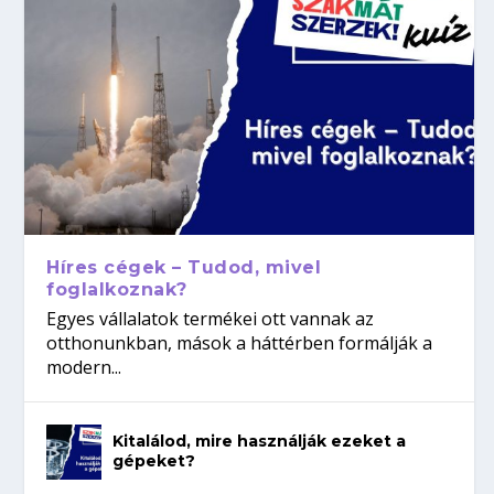
Híres cégek – Tudod, mivel
foglalkoznak?
Egyes vállalatok termékei ott vannak az
otthonunkban, mások a háttérben formálják a
modern...
Kitalálod, mire használják ezeket a
gépeket?