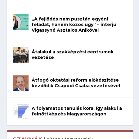
„A fejlődés nem pusztán egyéni
feladat, hanem közös ügy” – interjú
Vigassyné Asztalos Anikóval
Átalakul a szakképzési centrumok
vezetése
Átfogó oktatási reform előkészítése
kezdődik Csapodi Csaba vezetésével
A folyamatos tanulás kora: így alakul a
felnőttképzés Magyarországon