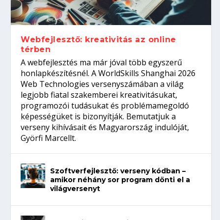
gépeket?
Tanulj szakmát!
amikor néhány sor program dönti el a
telefon nélkül?
világversenyt...
Webfejlesztő: kreativitás az online
térben
A webfejlesztés ma már jóval több egyszerű
honlapkészítésnél. A WorldSkills Shanghai 2026
Web Technologies versenyszámában a világ
legjobb fiatal szakemberei kreativitásukat,
programozói tudásukat és problémamegoldó
képességüket is bizonyítják. Bemutatjuk a
verseny kihívásait és Magyarország indulóját,
Györfi Marcellt.
Szoftverfejlesztő: verseny kódban –
amikor néhány sor program dönti el a
világversenyt