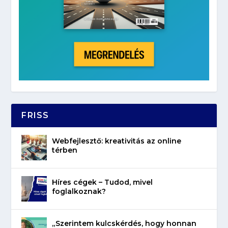
FRISS
Webfejlesztő: kreativitás az online
térben
Híres cégek – Tudod, mivel
foglalkoznak?
„Szerintem kulcskérdés, hogy honnan