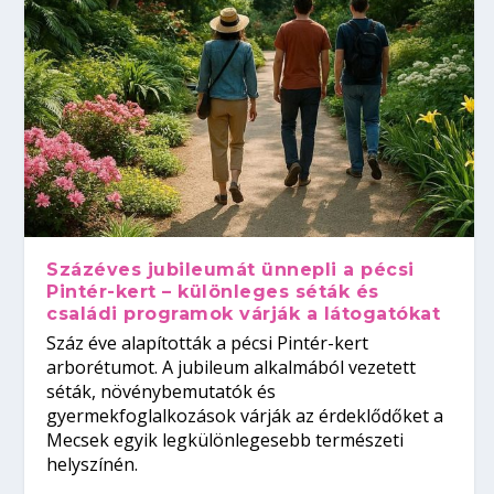
Százéves jubileumát ünnepli a pécsi
Pintér-kert – különleges séták és
családi programok várják a látogatókat
Száz éve alapították a pécsi Pintér-kert
arborétumot. A jubileum alkalmából vezetett
séták, növénybemutatók és
gyermekfoglalkozások várják az érdeklődőket a
Mecsek egyik legkülönlegesebb természeti
helyszínén.