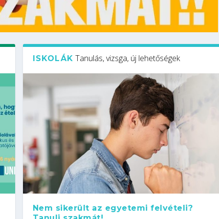
Tanulás, vizsga, új lehetőségek
ISKOLÁK
Nem sikerült az egyetemi felvételi?
Tanulj szakmát!