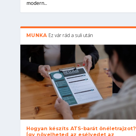
modern...
Ez vár rád a suli után
MUNKA
Hogyan készíts ATS-barát önéletrajzot?
Így növelheted az esélyedet az