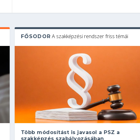
A szakképzési rendszer friss témái
FŐSODOR
Több módosítást is javasol a PSZ a
szakképzés szabályozásában