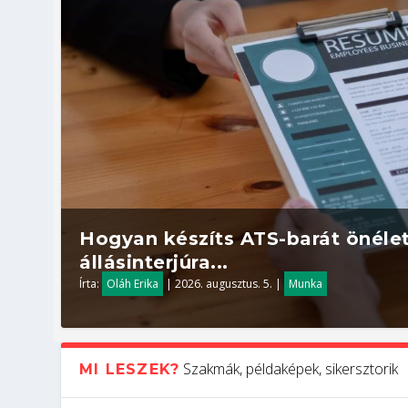
Hogyan készíts ATS-barát önélet
állásinterjúra...
Írta:
Oláh Erika
|
2026. augusztus. 5.
|
Munka
Szakmák, példaképek, sikersztorik
MI LESZEK?