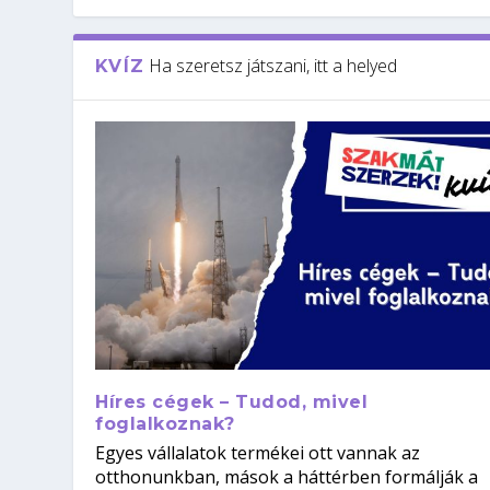
Ha szeretsz játszani, itt a helyed
KVÍZ
Híres cégek – Tudod, mivel
foglalkoznak?
Egyes vállalatok termékei ott vannak az
otthonunkban, mások a háttérben formálják a