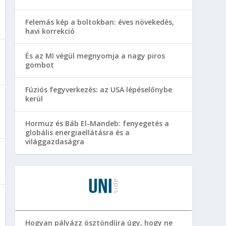
Felemás kép a boltokban: éves növekedés,
havi korrekció
És az MI végül megnyomja a nagy piros
gombot
Fúziós fegyverkezés: az USA lépéselőnybe
kerül
Hormuz és Báb El-Mandeb: fenyegetés a
globális energiaellátásra és a
világgazdaságra
Hogyan pályázz ösztöndíjra úgy, hogy ne