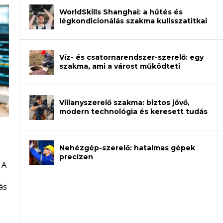
WorldSkills Shanghai: a hűtés és
légkondicionálás szakma kulisszatitkai
Víz- és csatornarendszer-szerelő: egy
szakma, ami a várost működteti
Villanyszerelő szakma: biztos jövő,
modern technológia és keresett tudás
Nehézgép-szerelő: hatalmas gépek
an – amikor néhány sor program dönti
precízen
 A
et a gépeket?
eli? Tanulj szakmát!
ódj ki telefon nélkül?
ás