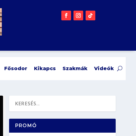
Fősodor
Kikapcs
Szakmák
Videók
PROMÓ