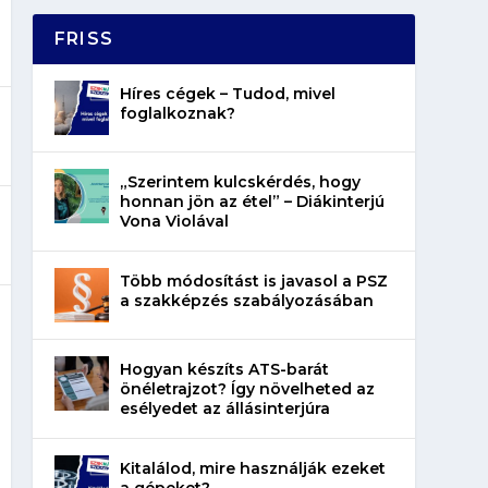
FRISS
Híres cégek – Tudod, mivel
foglalkoznak?
„Szerintem kulcskérdés, hogy
honnan jön az étel” – Diákinterjú
Vona Violával
Több módosítást is javasol a PSZ
a szakképzés szabályozásában
Hogyan készíts ATS-barát
önéletrajzot? Így növelheted az
esélyedet az állásinterjúra
Kitalálod, mire használják ezeket
a gépeket?