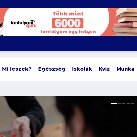
Mi leszek?
Egészség
Iskolák
Kvíz
Munka