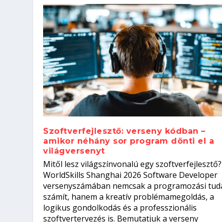
Szoftverfejlesztő: verseny kódban –
amikor néhány sor program dönti el a
világversenyt
Szoftverfejlesztő: verseny kódb
Mitől lesz világszínvonalú egy szoftverfejlesztő?
Kitalálod, mire használják ezek
Nem sikerült az egyetemi felvét
el a világversenyt...
Digitális detox – hogyan kapcsol
WorldSkills Shanghai 2026 Software Developer
Írta:
Írta:
Írta:
Írta:
Tóth Mónika
Oláh Erika
Szakmát Szerzek
Oláh Erika
|
|
|
2026. augusztus. 4.
2026. augusztus. 3.
2026. augusztus. 4.
|
2026. augusztus. 3.
|
|
|
Iskolák
Egészség
Kvíz
|
Mi leszek?
versenyszámában nemcsak a programozási tud
számít, hanem a kreatív problémamegoldás, a
logikus gondolkodás és a professzionális
szoftvertervezés is. Bemutatjuk a verseny