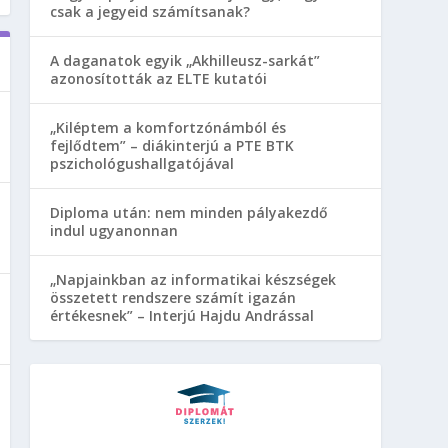
csak a jegyeid számítsanak?
A daganatok egyik „Akhilleusz-sarkát”
azonosították az ELTE kutatói
„Kiléptem a komfortzónámból és
fejlődtem” – diákinterjú a PTE BTK
pszichológushallgatójával
Diploma után: nem minden pályakezdő
indul ugyanonnan
„Napjainkban az informatikai készségek
összetett rendszere számít igazán
értékesnek” – Interjú Hajdu Andrással