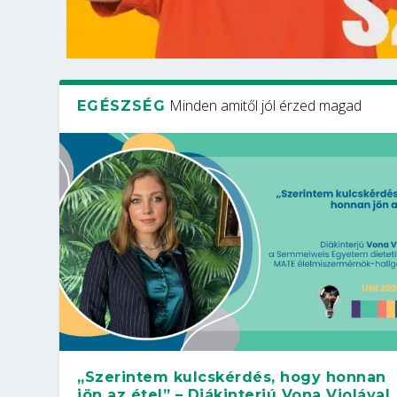
Minden amitől jól érzed magad
EGÉSZSÉG
„Szerintem kulcskérdés, hogy honnan
jön az étel” – Diákinterjú Vona Violával