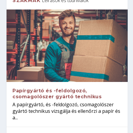
Leírások és tudnivalók
SZAKMÁK
Papírgyártó és -feldolgozó,
csomagolószer gyártó technikus
A papírgyártó, és -feldolgozó, csomagolószer
gyártó technikus vizsgálja és ellenőrzi a papír és
a...