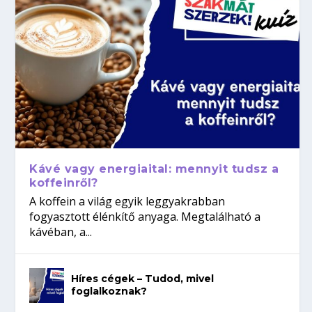
Kávé vagy energiaital: mennyit tudsz a
koffeinről?
A koffein a világ egyik leggyakrabban
fogyasztott élénkítő anyaga. Megtalálható a
kávéban, a...
Híres cégek – Tudod, mivel
foglalkoznak?