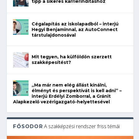
tipp a sikeres karrierindításhoz
Cégalapítás az iskolapadból – interjú
Hegyi Benjaminnal, az AutoConnect
társtulajdonosával
Mit tegyen, ha külföldön szerzett
szakképesítést?
„Ma már nem elég állást kínálni,
élményt és perspektívát is kell adni” –
interjú Erdélyi Zomborral, a Gránit
Alapkezelő vezérigazgató-helyettesével
A szakképzési rendszer friss témái
FŐSODOR