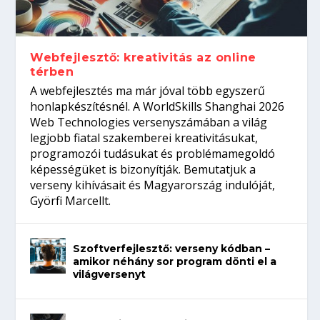
Így növelheted az esélyedet az
gépeket?
Tanulj szakmát!
amikor néhány sor program dönti el a
állásinterjúra...
világversenyt...
Webfejlesztő: kreativitás az online
térben
A webfejlesztés ma már jóval több egyszerű
honlapkészítésnél. A WorldSkills Shanghai 2026
Web Technologies versenyszámában a világ
legjobb fiatal szakemberei kreativitásukat,
programozói tudásukat és problémamegoldó
képességüket is bizonyítják. Bemutatjuk a
verseny kihívásait és Magyarország indulóját,
Györfi Marcellt.
Szoftverfejlesztő: verseny kódban –
amikor néhány sor program dönti el a
világversenyt