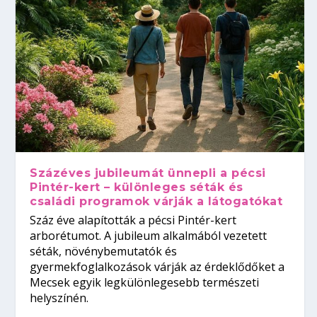
Százéves jubileumát ünnepli a pécsi
Pintér-kert – különleges séták és
családi programok várják a látogatókat
Száz éve alapították a pécsi Pintér-kert
arborétumot. A jubileum alkalmából vezetett
séták, növénybemutatók és
gyermekfoglalkozások várják az érdeklődőket a
Mecsek egyik legkülönlegesebb természeti
helyszínén.