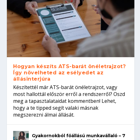
Hogyan készíts ATS-barát önéletrajzot?
Így növelheted az esélyedet az
állásinterjúra
Készítettél már ATS-barát önéletrajzot, vagy
most hallottál először erről a rendszerről? Oszd
meg a tapasztalataidat kommentben! Lehet,
hogy a te tipped segít valaki másnak
megszerezni álmai állását.
Gyakornokból főállású munkavállaló – 7