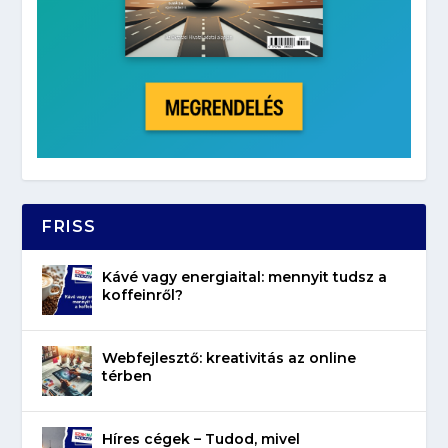
FRISS
Kávé vagy energiaital: mennyit tudsz a
koffeinről?
Webfejlesztő: kreativitás az online
térben
Híres cégek – Tudod, mivel