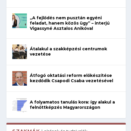
„A fejlődés nem pusztán egyéni
feladat, hanem közös ügy” – interjú
Vigassyné Asztalos Anikóval
Átalakul a szakképzési centrumok
vezetése
Átfogó oktatási reform előkészítése
kezdődik Csapodi Csaba vezetésével
A folyamatos tanulás kora: így alakul a
felnőttképzés Magyarországon