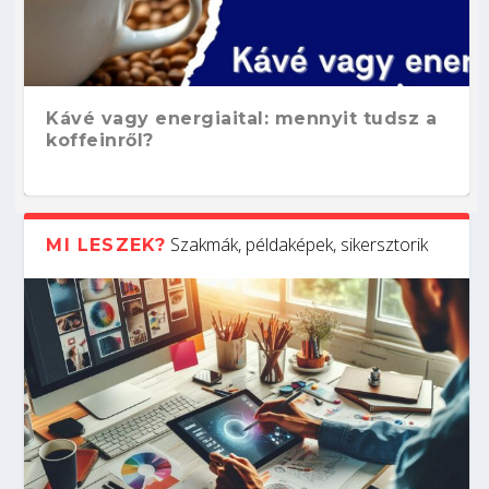
Kávé vagy energiaital: mennyit tudsz a
koffeinről?
Szakmák, példaképek, sikersztorik
MI LESZEK?
Hogyan készíts ATS-barát önéletrajzot?
Kitalálod, mire használják ezeket a
Nem sikerült az egyetemi felvételi?
Szoftverfejlesztő: verseny kódban –