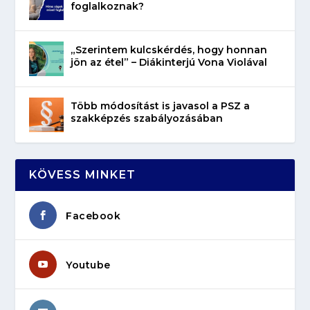
foglalkoznak?
„Szerintem kulcskérdés, hogy honnan
jön az étel” – Diákinterjú Vona Violával
Több módosítást is javasol a PSZ a
szakképzés szabályozásában
KÖVESS MINKET
Facebook
Youtube