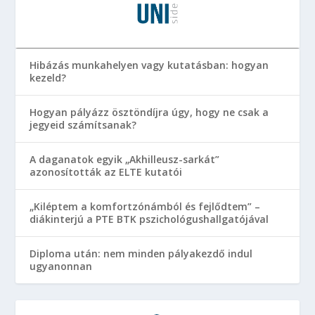
Hibázás munkahelyen vagy kutatásban: hogyan
kezeld?
Hogyan pályázz ösztöndíjra úgy, hogy ne csak a
jegyeid számítsanak?
A daganatok egyik „Akhilleusz-sarkát”
azonosították az ELTE kutatói
„Kiléptem a komfortzónámból és fejlődtem” –
diákinterjú a PTE BTK pszichológushallgatójával
Diploma után: nem minden pályakezdő indul
ugyanonnan