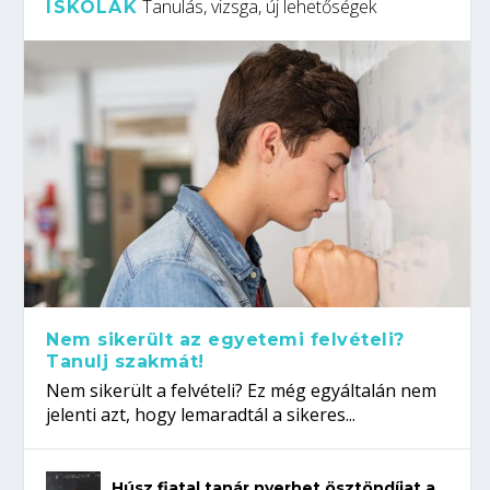
Tanulás, vizsga, új lehetőségek
ISKOLÁK
Nem sikerült az egyetemi felvételi?
Tanulj szakmát!
Nem sikerült a felvételi? Ez még egyáltalán nem
jelenti azt, hogy lemaradtál a sikeres...
Húsz fiatal tanár nyerhet ösztöndíjat a